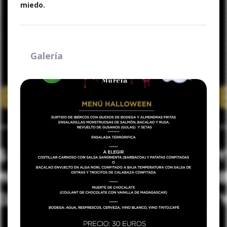
miedo.
Galería
Ampliar