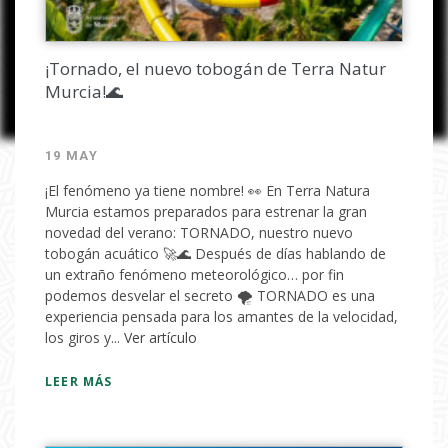
¡Tornado, el nuevo tobogán de Terra Natur
Murcia!🌊
19 MAY
He leido y acepto la
política de
privacidad
¡El fenómeno ya tiene nombre! 👀 En Terra Natura
Murcia estamos preparados para estrenar la gran
novedad del verano: TORNADO, nuestro nuevo
tobogán acuático 🚀🌊 Después de días hablando de
un extraño fenómeno meteorológico… por fin
podemos desvelar el secreto 🌪️ TORNADO es una
experiencia pensada para los amantes de la velocidad,
los giros y...
Ver artículo
LEER MÁS